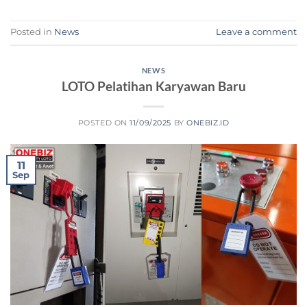
Posted in
News
Leave a comment
NEWS
LOTO Pelatihan Karyawan Baru
POSTED ON
11/09/2025
BY
ONEBIZ.ID
11
Sep