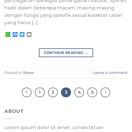
pencegahan sekaligus penanganan darurat. Spill kit
hadir dalam beberapa macam, masing-masing
dengan fungsi yang spesifik sesuai karakter cairan
yang harus […]
WhatsApp
Facebook
Twitter
Email
CONTINUE READING
→
Posted in
News
Leave a comment
1
2
3
4
5
ABOUT
Lorem ipsum dolor sit amet, consectetuer