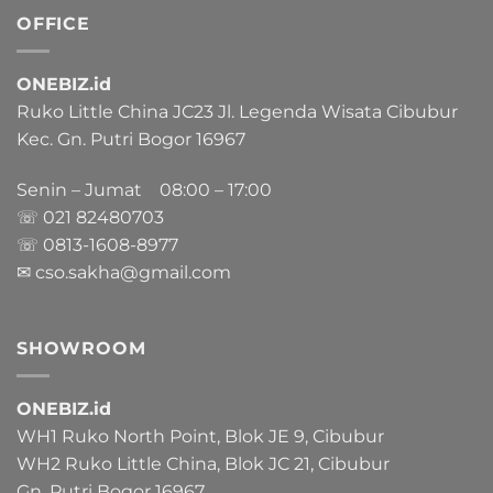
OFFICE
ONEBIZ.id
Ruko Little China JC23 Jl. Legenda Wisata Cibubur
Kec. Gn. Putri Bogor 16967
Senin – Jumat 08:00 – 17:00
☏ 021
82480703
☏ 0813-1608-8977
✉ cso.sakha@gmail.com
SHOWROOM
ONEBIZ.id
WH1 Ruko North Point, Blok JE 9, Cibubur
WH2 Ruko Little China, Blok JC 21, Cibubur
Gn. Putri Bogor 16967