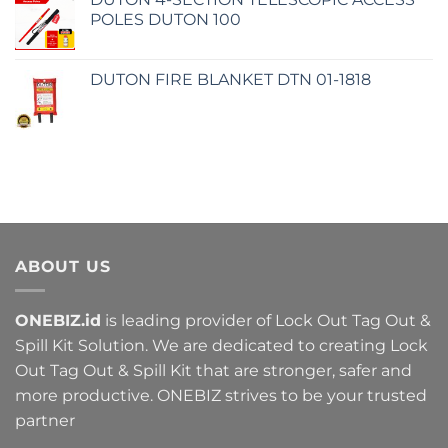
POLES DUTON 100
DUTON FIRE BLANKET DTN 01-1818
ABOUT US
ONEBIZ.id
is leading provider of Lock Out Tag Out &
Spill Kit Solution. We are dedicated to creating Lock
Out Tag Out & Spill Kit that are stronger, safer and
more productive. ONEBIZ strives to be your trusted
partner