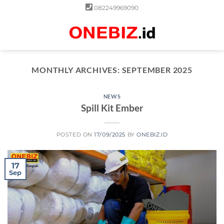
Skip
082249969090
to
content
0
MONTHLY ARCHIVES:
SEPTEMBER 2025
NEWS
Spill Kit Ember
POSTED ON
17/09/2025
BY
ONEBIZ.ID
17
Sep