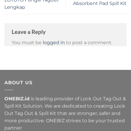
Absorbent Pad Spill Kit
Lengkap
Leave a Reply
You must be
logged in
to post a comment.
ABOUT US
ONEBIZ.id
is leading provider of Lock Out Tag Out &
Spill Kit Solution. We are dedicated to creating Lock
Out Tag Out & Spill Kit that are stronger, safer and
more productive. ONEBIZ strives to be your trusted
partner