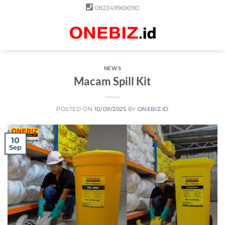
Skip
082249969090
to
content
0
NEWS
Macam Spill Kit
POSTED ON
10/09/2025
BY
ONEBIZ.ID
10
Sep