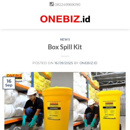
Skip
082249969090
to
content
0
NEWS
Box Spill Kit
POSTED ON
16/09/2025
BY
ONEBIZ.ID
16
Sep