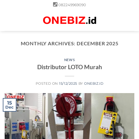
Skip
082249969090
to
content
0
MONTHLY ARCHIVES:
DECEMBER 2025
NEWS
Distributor LOTO Murah
POSTED ON
15/12/2025
BY
ONEBIZ.ID
15
Dec