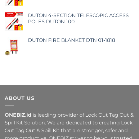
DUTON 4-SECTION TELESCOPIC ACCESS
POLES DUTON 100
DUTON FIRE BLANKET DTN 01-1818
ABOUT US
ONEBIZ.id
is leading provider of Lock Out Tag Out &
Spill Kit Solution. We are dedicated to creating Lock
Out Tag Out & Spill Kit that are stronger, safer and
more productive. ONEBIZ strives to be your trusted