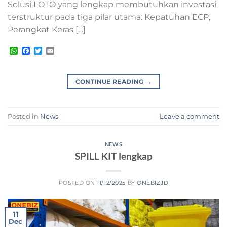
Solusi LOTO yang lengkap membutuhkan investasi
terstruktur pada tiga pilar utama: Kepatuhan ECP,
Perangkat Keras […]
WhatsApp
Facebook
Twitter
Email
CONTINUE READING
→
Posted in
News
Leave a comment
NEWS
SPILL KIT lengkap
POSTED ON
11/12/2025
BY
ONEBIZ.ID
11
Dec