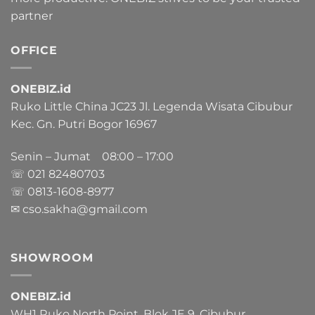
partner
OFFICE
ONEBIZ.id
Ruko Little China JC23 Jl. Legenda Wisata Cibubur
Kec. Gn. Putri Bogor 16967
Senin – Jumat 08:00 – 17:00
☏ 021
82480703
☏ 0813-1608-8977
✉ cso.sakha@gmail.com
SHOWROOM
ONEBIZ.id
WH1 Ruko North Point, Blok JE 9, Cibubur