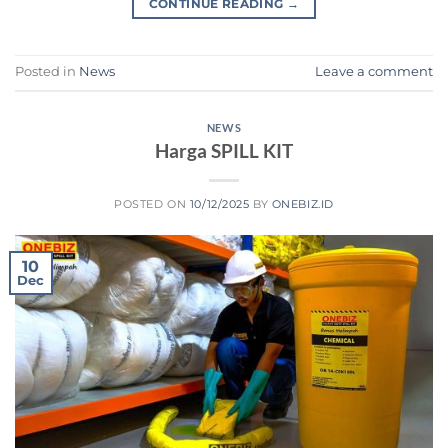
CONTINUE READING
→
Posted in
News
Leave a comment
NEWS
Harga SPILL KIT
POSTED ON
10/12/2025
BY
ONEBIZ.ID
10
Dec