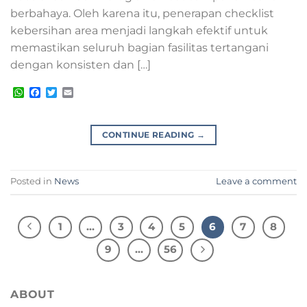
berbahaya. Oleh karena itu, penerapan checklist
kebersihan area menjadi langkah efektif untuk
memastikan seluruh bagian fasilitas tertangani
dengan konsisten dan […]
WhatsApp
Facebook
Twitter
Email
CONTINUE READING
→
Posted in
News
Leave a comment
1
…
3
4
5
6
7
8
9
…
56
ABOUT