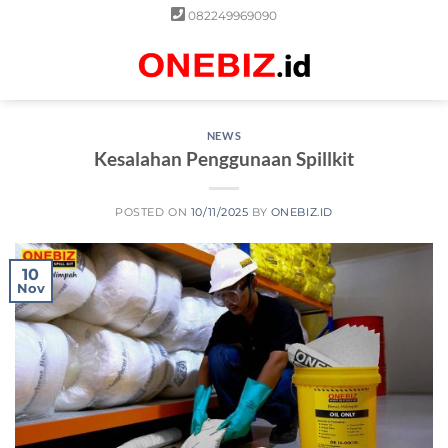
Skip
082249969090
to
content
0
NEWS
Kesalahan Penggunaan Spillkit
POSTED ON
10/11/2025
BY
ONEBIZ.ID
10
Nov