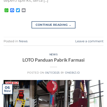
seperti spill kit, serta […]
WhatsApp
Facebook
Twitter
Email
CONTINUE READING
→
Posted in
News
Leave a comment
NEWS
LOTO Panduan Pabrik Farmasi
POSTED ON
06/11/2025
BY
ONEBIZ.ID
06
Nov