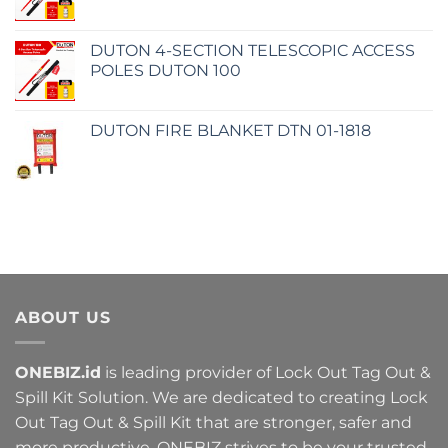
DUTON 4-SECTION TELESCOPIC ACCESS
POLES DUTON 100
DUTON FIRE BLANKET DTN 01-1818
ABOUT US
ONEBIZ.id
is leading provider of Lock Out Tag Out &
Spill Kit Solution. We are dedicated to creating Lock
Out Tag Out & Spill Kit that are stronger, safer and
more productive. ONEBIZ strives to be your trusted