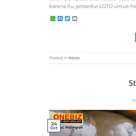
karena itu, prosedur LOTO untuk hid
WhatsApp
Facebook
Twitter
Email
Posted in
News
St
P
24
Oct