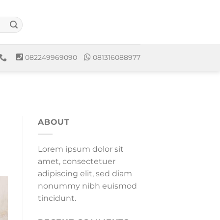
082249969090
081316088977
ABOUT
Lorem ipsum dolor sit
amet, consectetuer
adipiscing elit, sed diam
nonummy nibh euismod
tincidunt.