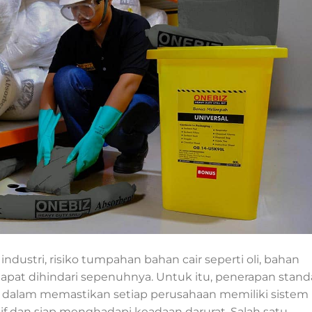
industri, risiko tumpahan bahan cair seperti oli, bahan
 dapat dihindari sepenuhnya. Untuk itu, penerapan stand
g dalam memastikan setiap perusahaan memiliki sistem
if dan siap menghadapi keadaan darurat. Salah satu