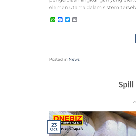
elemen utama dalam sistem tersebut 
WhatsApp
Facebook
Twitter
Email
Posted in
News
Spill
P
23
Oct