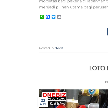
mobilitas bagi pekerja di lapangan t
menjadi pilihan utama bagi perus
WhatsApp
Facebook
Twitter
Email
Posted in
News
LOTO 
P
23
Oct