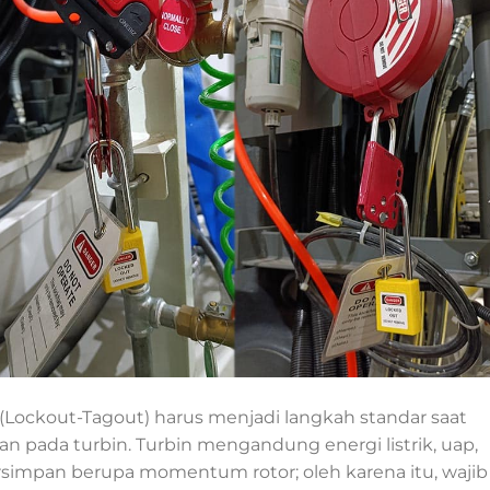
Lockout-Tagout) harus menjadi langkah standar saat
 pada turbin. Turbin mengandung energi listrik, uap,
ersimpan berupa momentum rotor; oleh karena itu, wajib