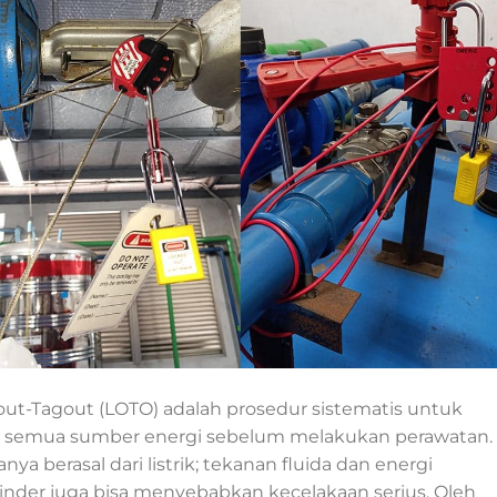
ut-Tagout (LOTO) adalah prosedur sistematis untuk
emua sumber energi sebelum melakukan perawatan.
nya berasal dari listrik; tekanan fluida dan energi
inder juga bisa menyebabkan kecelakaan serius. Oleh