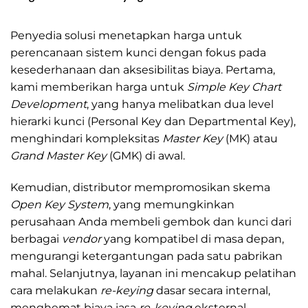
Murah
Penyedia solusi menetapkan harga untuk
perencanaan sistem kunci dengan fokus pada
kesederhanaan dan aksesibilitas biaya. Pertama,
kami memberikan harga untuk
Simple Key Chart
Development
, yang hanya melibatkan dua level
hierarki kunci (Personal Key dan Departmental Key),
menghindari kompleksitas
Master Key
(MK) atau
Grand Master Key
(GMK) di awal.
Kemudian, distributor mempromosikan skema
Open Key System
, yang memungkinkan
perusahaan Anda membeli gembok dan kunci dari
berbagai
vendor
yang kompatibel di masa depan,
mengurangi ketergantungan pada satu pabrikan
mahal. Selanjutnya, layanan ini mencakup pelatihan
cara melakukan
re-keying
dasar secara internal,
menghemat biaya jasa
re-keying
eksternal.