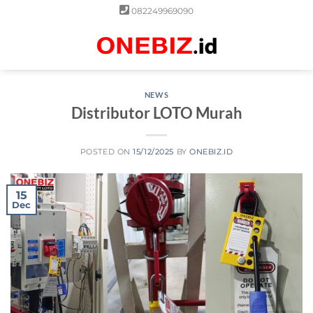
Skip
082249969090
to
content
0
NEWS
Distributor LOTO Murah
POSTED ON
15/12/2025
BY
ONEBIZ.ID
15
Dec