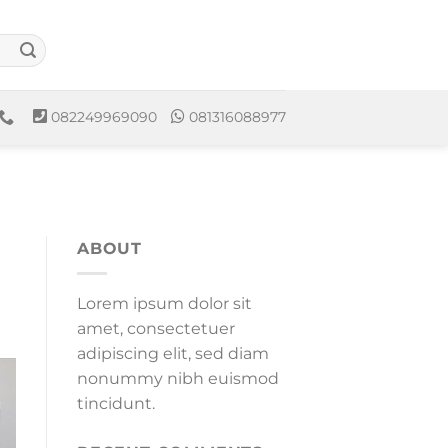
082249969090
081316088977
ABOUT
Lorem ipsum dolor sit
amet, consectetuer
adipiscing elit, sed diam
nonummy nibh euismod
tincidunt.