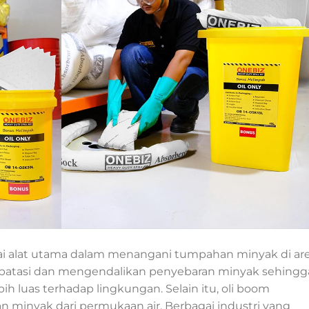
ai alat utama dalam menangani tumpahan minyak di ar
 membatasi dan mengendalikan penyebaran minyak sehingg
 luas terhadap lingkungan. Selain itu, oli boom
inyak dari permukaan air. Berbagai industri yang