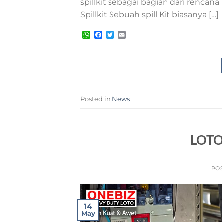
spillkit sebagai bagian dari renca
Spillkit Sebuah spill Kit biasanya […]
WhatsApp
Facebook
Twitter
Email
Posted in
News
LOTOT
PO
14
May