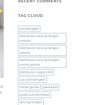
RECENT COMMENTS
TAG CLOUD
alat bengkel
distributor sarung tangan
industri
distributor sarung tangan
jakarta
distributor sarung tangan
nitrile jakarta
distributor wypall x60
jual alat bengkel
ea
nitrile gloves
perkakas
a
pusat jual perkakas
sarung tangan