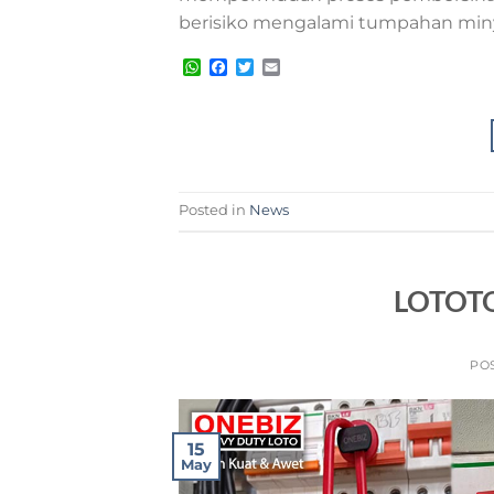
berisiko mengalami tumpahan minyak
WhatsApp
Facebook
Twitter
Email
Posted in
News
LOTOTO
PO
15
May