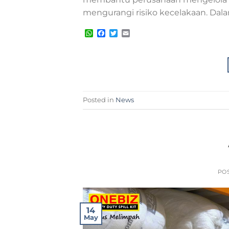
mengurangi risiko kecelakaan. Dalam 
WhatsApp
Facebook
Twitter
Email
Posted in
News
PO
14
May