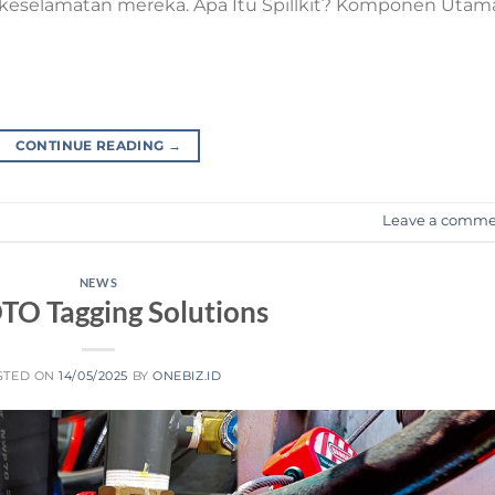
na keselamatan mereka. Apa Itu Spillkit? Komponen Utam
CONTINUE READING
→
Leave a comm
NEWS
O Tagging Solutions
STED ON
14/05/2025
BY
ONEBIZ.ID