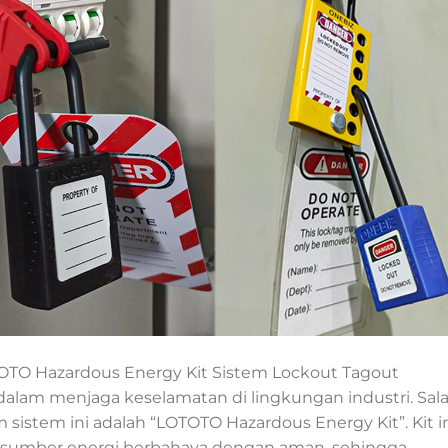
TO Hazardous Energy Kit Sistem Lockout Tagout
alam menjaga keselamatan di lingkungan industri. Sal
 sistem ini adalah “LOTOTO Hazardous Energy Kit”. Kit i
sumber energi berbahaya dengan aman, sehingga