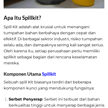
Apa Itu Spillkit?
Spill Kit adalah alat krusial untuk menangani
tumpahan bahan berbahaya dengan cepat dan
efektif. Di berbagai sektor industri, risiko tumpahan
selalu ada, dan dampaknya sering kali sangat serius.
Oleh karena itu, setiap perusahaan perlu memiliki
spillkit sebagai bagian dari rencana keselamatan
mereka.
Apa Itu Spillkit?
Komponen Utama
Spillkit
Sebuah spill Kit biasanya terdiri dari beberapa
komponen kunci yang mendukung fungsinya:
Serbet Penyerap
: Serbet ini terbuat dari bahan
berkualitas tinggi untuk menyerap berbagai jenis