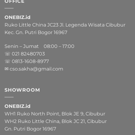
OFFICE
ONEBIZ.id
Ruko Little China JC23 Jl. Legenda Wisata Cibubur
Kec. Gn. Putri Bogor 16967
Senin – Jumat 08:00 – 17:00
☏ 021
82480703
☏ 0813-1608-8977
✉ cso.sakha@gmail.com
SHOWROOM
ONEBIZ.id
WH1 Ruko North Point, Blok JE 9, Cibubur
WH2 Ruko Little China, Blok JC 21, Cibubur
Gn. Putri Bogor 16967