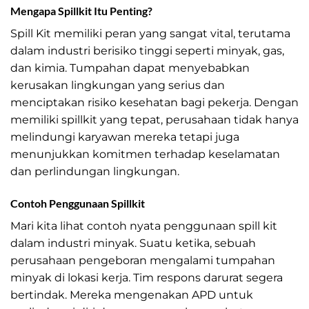
Mengapa Spillkit Itu Penting?
Spill Kit memiliki peran yang sangat vital, terutama
dalam industri berisiko tinggi seperti minyak, gas,
dan kimia. Tumpahan dapat menyebabkan
kerusakan lingkungan yang serius dan
menciptakan risiko kesehatan bagi pekerja. Dengan
memiliki spillkit yang tepat, perusahaan tidak hanya
melindungi karyawan mereka tetapi juga
menunjukkan komitmen terhadap keselamatan
dan perlindungan lingkungan.
Contoh Penggunaan Spillkit
Mari kita lihat contoh nyata penggunaan spill kit
dalam industri minyak. Suatu ketika, sebuah
perusahaan pengeboran mengalami tumpahan
minyak di lokasi kerja. Tim respons darurat segera
bertindak. Mereka mengenakan APD untuk