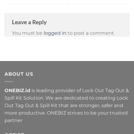
Leave a Reply
You must be
logged in
to post a comment.
ABOUT US
ONEBIZ.id
is leading provider of Lock Out Tag Out &
Spill Kit Solution. We are dedicated to creating Lock
Out Tag Out & Spill Kit that are stronger, safer and
more productive. ONEBIZ strives to be your trusted
partner