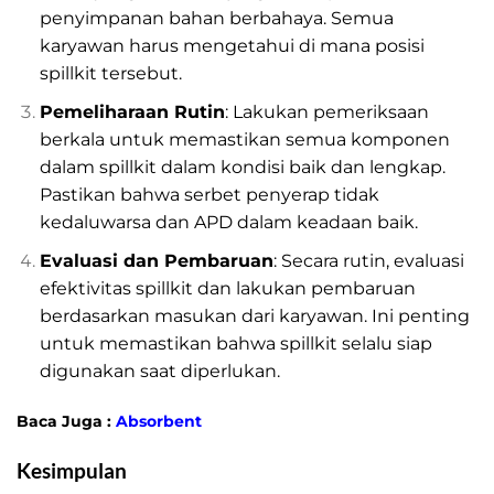
penyimpanan bahan berbahaya. Semua
karyawan harus mengetahui di mana posisi
spillkit tersebut.
Pemeliharaan Rutin
: Lakukan pemeriksaan
berkala untuk memastikan semua komponen
dalam spillkit dalam kondisi baik dan lengkap.
Pastikan bahwa serbet penyerap tidak
kedaluwarsa dan APD dalam keadaan baik.
Evaluasi dan Pembaruan
: Secara rutin, evaluasi
efektivitas spillkit dan lakukan pembaruan
berdasarkan masukan dari karyawan. Ini penting
untuk memastikan bahwa spillkit selalu siap
digunakan saat diperlukan.
Baca Juga :
Absorben
t
Kesimpulan