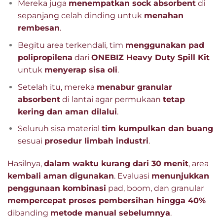
Mereka juga
menempatkan sock absorbent
di
sepanjang celah dinding untuk
menahan
rembesan
.
Begitu area terkendali, tim
menggunakan pad
polipropilena
dari
ONEBIZ Heavy Duty Spill Kit
untuk
menyerap sisa oli
.
Setelah itu, mereka
menabur granular
absorbent
di lantai agar permukaan
tetap
kering dan aman dilalui
.
Seluruh sisa material
tim kumpulkan dan buang
sesuai
prosedur limbah industri
.
Hasilnya,
dalam waktu kurang dari 30 menit
, area
kembali aman digunakan
. Evaluasi
menunjukkan
penggunaan kombinasi
pad, boom, dan granular
mempercepat proses pembersihan hingga 40%
dibanding
metode manual sebelumnya
.