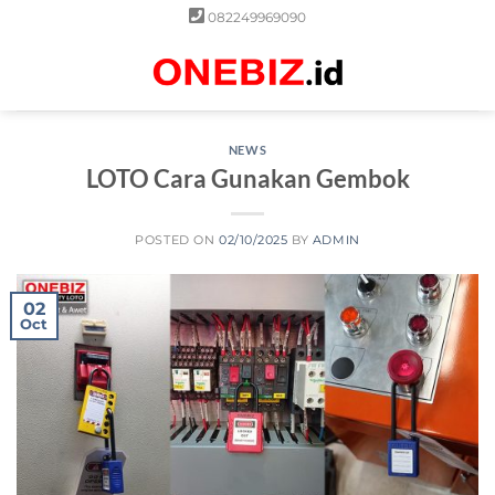
Skip
082249969090
to
content
0
NEWS
LOTO Cara Gunakan Gembok
POSTED ON
02/10/2025
BY
ADMIN
02
Oct