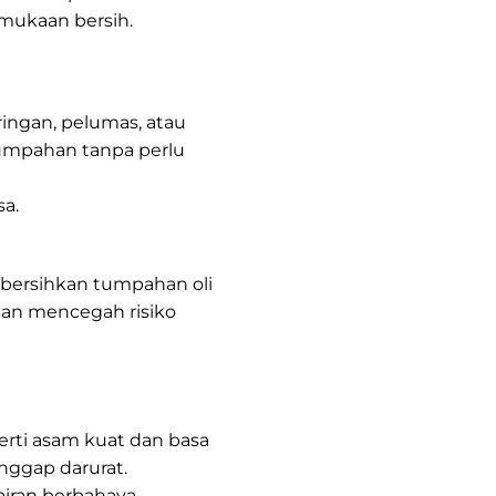
mukaan bersih.
 ringan, pelumas, atau
tumpahan tanpa perlu
sa.
bersihkan tumpahan oli
 dan mencegah risiko
rti asam kuat dan basa
anggap darurat.
airan berbahaya