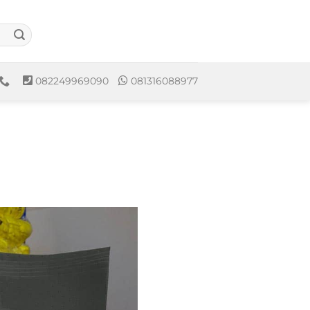
082249969090
081316088977