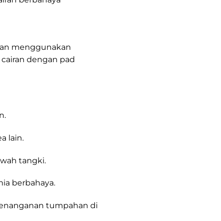
matan menggunakan
 cairan dengan pad
n.
 lain.
awah tangki.
juga
mia berbahaya.
juga
 penanganan tumpahan di