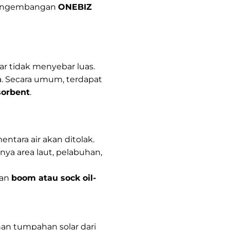
 pengembangan
ONEBIZ
an
han
r tidak menyebar luas.
ja. Secara umum, terdapat
sorbent
.
ntara air akan ditolak.
ya area laut, pelabuhan,
kan
boom atau sock oil-
an tumpahan solar dari