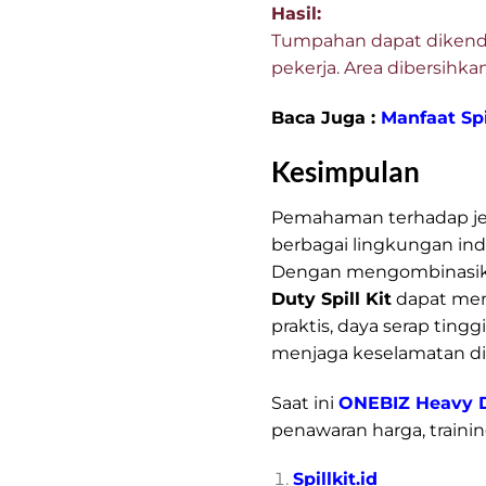
Hasil:
Tumpahan dapat dikenda
pekerja. Area dibersihk
Baca Juga :
Manfaat Spil
Kesimpulan
Pemahaman terhadap jen
berbagai lingkungan indu
Dengan mengombinasikan 
Duty Spill Kit
dapat menj
praktis, daya serap tin
menjaga keselamatan di 
Saat ini
ONEBIZ Heavy Du
penawaran harga, trainin
Spillkit.id