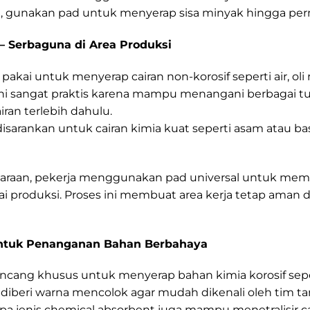
n, gunakan pad untuk menyerap sisa minyak hingga per
— Serbaguna di Area Produksi
pakai untuk menyerap cairan non-korosif seperti air, oli
 ini sangat praktis karena mampu menangani berbagai 
iran terlebih dahulu.
isarankan untuk cairan kimia kuat seperti asam atau ba
ndaraan, pekerja menggunakan pad universal untuk mem
tai produksi. Proses ini membuat area kerja tetap aman
Untuk Penanganan Bahan Berbahaya
ncang khusus untuk menyerap bahan kimia korosif sepe
ng diberi warna mencolok agar mudah dikenali oleh tim t
pa jenis chemical absorbent juga mampu menetralisir c