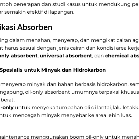
contoh penerapan dan studi kasus untuk mendukung
r semakin efektif di lapangan.
Jenis Absorben Tumpah
fikasi Absorben
Jenis Absorben Tumpa
ing dalam menahan, menyerap, dan mengikat cairan aga
t harus sesuai dengan jenis cairan dan kondisi area ker
-only absorbent
,
universal absorbent
, dan
chemical ab
 Spesialis untuk Minyak dan Hidrokarbon
a menyerap minyak dan bahan berbasis hidrokarbon, seme
ngapung, oil-only absorbent umumnya terpakai khususn
berat.
l-only
untuk menyeka tumpahan oli di lantai, lalu letak
ntuk mencegah minyak menyebar ke area lebih luas.
 maintenance menggunakan boom oil-only untuk menah