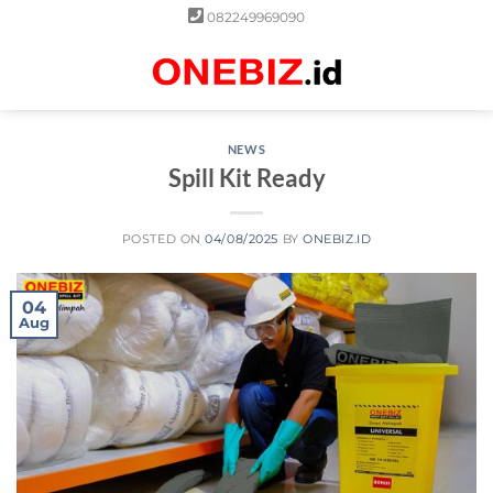
Skip
082249969090
to
content
0
NEWS
Spill Kit Ready
POSTED ON
04/08/2025
BY
ONEBIZ.ID
04
Aug