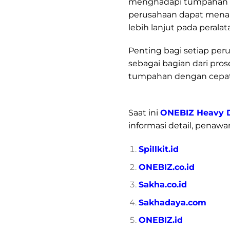
menghadapi tumpahan 
perusahaan dapat menan
lebih lanjut pada perala
Penting bagi setiap per
sebagai bagian dari pro
tumpahan dengan cepat 
Meskipun demikian
Saat ini
ONEBIZ Heavy Du
informasi detail, penawar
Spillkit.id
ONEBIZ.co.id
Sakha.co.id
Sakhadaya.com
ONEBIZ.id