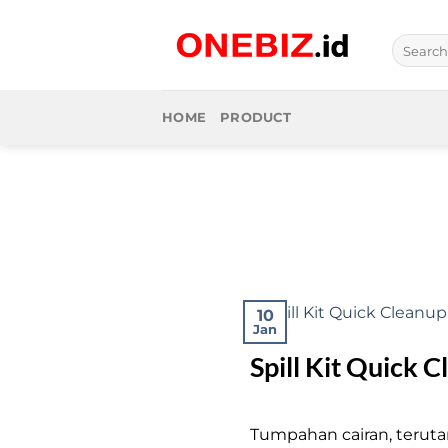
Skip
to
Search
content
for:
HOME
PRODUCT
10
Jan
Spill Kit Quick 
Spill Kit Quick Cleanup
Tumpahan cairan, terutam