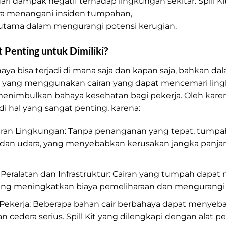
i dampak negatif terhadap lingkungan sekitar. Spill 
ra menangani insiden tumpahan,
utama dalam mengurangi potensi kerugian.
 Penting untuk Dimiliki?
a bisa terjadi di mana saja dan kapan saja, bahkan dal
ri yang menggunakan cairan yang dapat mencemari lin
enimbulkan bahaya kesehatan bagi pekerja. Oleh karena i
di hal yang sangat penting, karena:
an Lingkungan: Tanpa penanganan yang tepat, tumpah
, dan udara, yang menyebabkan kerusakan jangka panj
ralatan dan Infrastruktur: Cairan yang tumpah dapat m
, yang meningkatkan biaya pemeliharaan dan mengurangi 
kerja: Beberapa bahan cair berbahaya dapat menyebabka
n cedera serius. Spill Kit yang dilengkapi dengan alat p