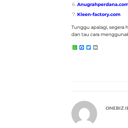
Anugrahperdana.co
Kleen-factory.com
Tunggu apalagi, segera 
dan tau cara mengguna
WhatsApp
Facebook
Twitter
Email
ONEBIZ.I