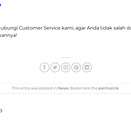
m
hubungi Customer Service kami, agar Anda tidak salah d
kannya!
This entry was posted in
News
. Bookmark the
permalink
.
D