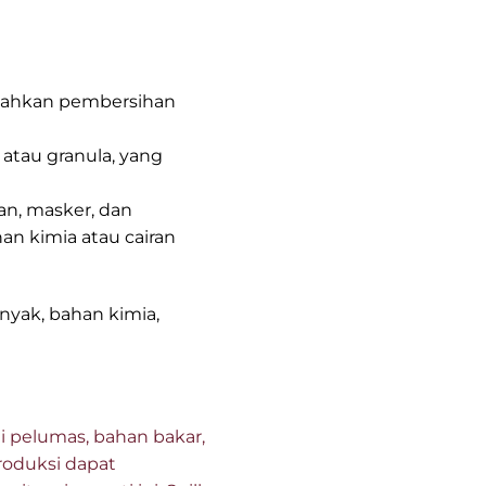
dahkan pembersihan
 atau granula, yang
gan, masker, dan
n kimia atau cairan
inyak, bahan kimia,
i pelumas, bahan bakar,
produksi dapat