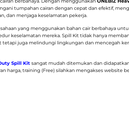
cairan berbahaya. Dengan menggunakan
ONEBIZ Heavy
gani tumpahan cairan dengan cepat dan efektif, mengu
tan, dan menjaga keselamatan pekerja.
usahaan yang menggunakan bahan cair berbahaya untuk 
sedur keselamatan mereka. Spill Kit tidak hanya memb
tetapi juga melindungi lingkungan dan mencegah kerus
ty Spill Kit
sangat mudah ditemukan dan didapatkan 
an harga, training (Free) silahkan mengakses website ber