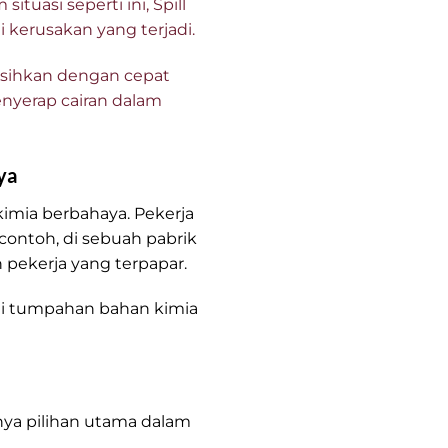
uasi seperti ini, Spill
kerusakan yang terjadi.
rsihkan dengan cepat
nyerap cairan dalam
ya
imia berbahaya. Pekerja
ontoh, di sebuah pabrik
pekerja yang terpapar.
ani tumpahan bahan kimia
ya pilihan utama dalam