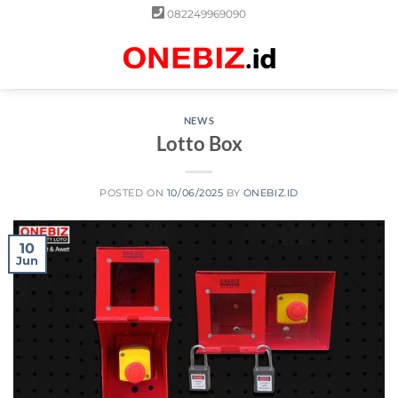
Skip
082249969090
to
content
0
NEWS
Lotto Box
POSTED ON
10/06/2025
BY
ONEBIZ.ID
10
Jun