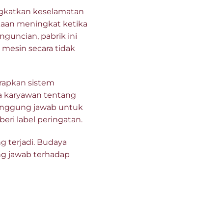
gkatkan keselamatan
akaan meningkat ketika
uncian, pabrik ini
 mesin secara tidak
rapkan sistem
a karyawan tentang
tanggung jawab untuk
ri label peringatan.
g terjadi. Budaya
ng jawab terhadap