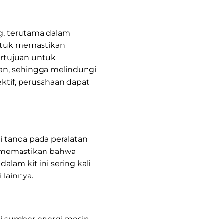
ng, terutama dalam
Untuk memastikan
ertujuan untuk
an, sehingga melindungi
ktif, perusahaan dapat
 tanda pada peralatan
at memastikan bahwa
lam kit ini sering kali
lainnya.
i sumber energi mesin.