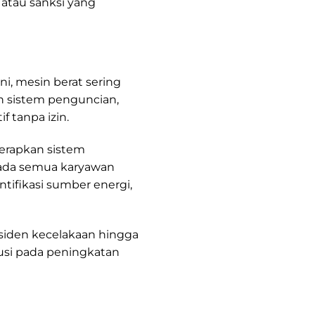
atau sanksi yang
ni, mesin berat sering
 sistem penguncian,
f tanpa izin.
erapkan sistem
pada semua karyawan
tifikasi sumber energi,
siden kecelakaan hingga
busi pada peningkatan