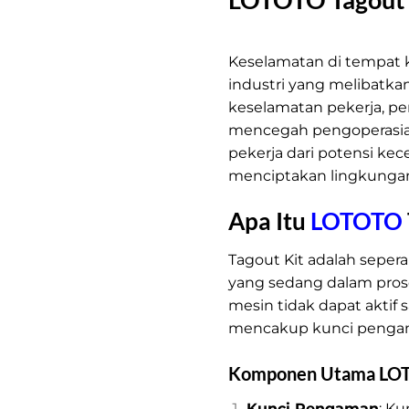
LOTOTO Tagout Kit
Keselamatan di tempat k
industri yang melibatk
keselamatan pekerja, 
mencegah pengoperasian
pekerja dari potensi ke
menciptakan lingkungan 
Apa Itu
LOTOTO
Tagout Kit adalah sepe
yang sedang dalam prose
mesin tidak dapat aktif 
mencakup kunci pengaman
Komponen Utama LO
Kunci Pengaman
: K