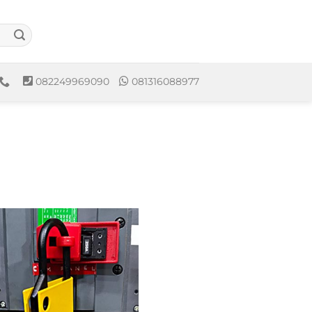
082249969090
081316088977