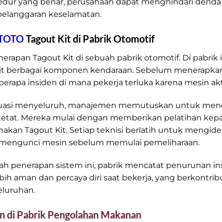
dur yang benar, perusahaan dapat menghindari denda 
pelanggaran keselamatan.
TOTO
Tagout Kit di Pabrik Otomotif
nerapan Tagout Kit di sebuah pabrik otomotif. Di pabrik i
it berbagai komponen kendaraan. Sebelum menerapkan
erapa insiden di mana pekerja terluka karena mesin akti
luasi menyeluruh, manajemen memutuskan untuk men
ketat. Mereka mulai dengan memberikan pelatihan ke
an Tagout Kit. Setiap teknisi berlatih untuk mengiden
 mengunci mesin sebelum memulai pemeliharaan.
h penerapan sistem ini, pabrik mencatat penurunan in
bih aman dan percaya diri saat bekerja, yang berkontri
eluruhan.
an di Pabrik Pengolahan Makanan