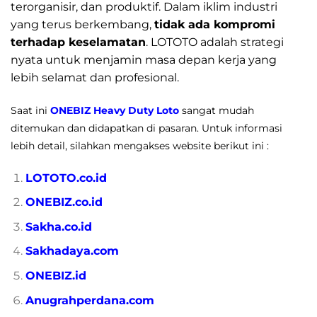
terorganisir, dan produktif. Dalam iklim industri
yang terus berkembang,
tidak ada kompromi
terhadap keselamatan
. LOTOTO adalah strategi
nyata untuk menjamin masa depan kerja yang
lebih selamat dan profesional.
Saat ini
ONEBIZ Heavy Duty Loto
sangat mudah
ditemukan dan didapatkan di pasaran. Untuk informasi
lebih detail, silahkan mengakses website berikut ini :
LOTOTO.co.id
ONEBIZ.co.id
Sakha.co.id
Sakhadaya.com
ONEBIZ.id
Anugrahperdana.com