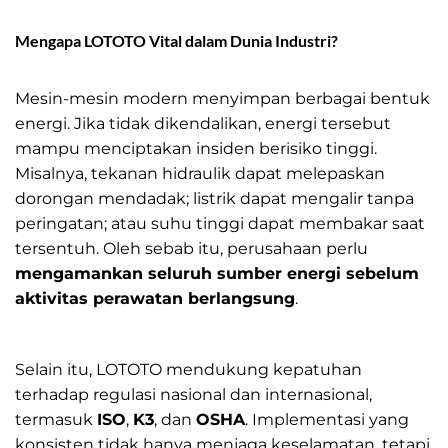
Mengapa LOTOTO Vital dalam Dunia Industri?
LOTOTO
Strategi Safety Industri
Mesin-mesin modern menyimpan berbagai bentuk
energi. Jika tidak dikendalikan, energi tersebut
mampu menciptakan insiden berisiko tinggi.
Misalnya, tekanan hidraulik dapat melepaskan
dorongan mendadak; listrik dapat mengalir tanpa
peringatan; atau suhu tinggi dapat membakar saat
tersentuh. Oleh sebab itu, perusahaan perlu
mengamankan seluruh sumber energi sebelum
aktivitas perawatan berlangsung
.
LOTOTO
Strategi Safety Industri
Selain itu, LOTOTO mendukung kepatuhan
terhadap regulasi nasional dan internasional,
termasuk
ISO
,
K3
, dan
OSHA
. Implementasi yang
konsisten tidak hanya menjaga keselamatan, tetapi