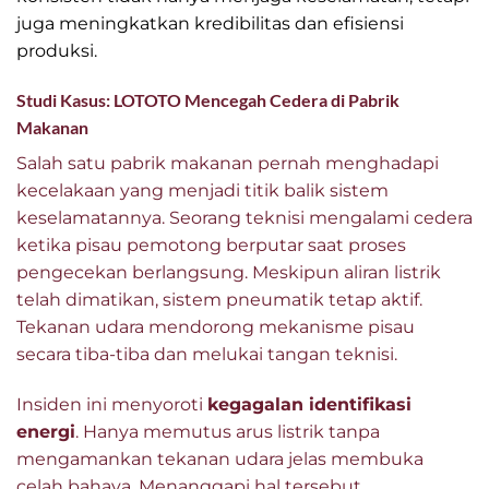
juga meningkatkan kredibilitas dan efisiensi
produksi.
Studi Kasus: LOTOTO Mencegah Cedera di Pabrik
Makanan
Salah satu pabrik makanan pernah menghadapi
kecelakaan yang menjadi titik balik sistem
keselamatannya. Seorang teknisi mengalami cedera
ketika pisau pemotong berputar saat proses
pengecekan berlangsung. Meskipun aliran listrik
telah dimatikan, sistem pneumatik tetap aktif.
Tekanan udara mendorong mekanisme pisau
secara tiba-tiba dan melukai tangan teknisi.
Insiden ini menyoroti
kegagalan identifikasi
energi
. Hanya memutus arus listrik tanpa
mengamankan tekanan udara jelas membuka
celah bahaya. Menanggapi hal tersebut,