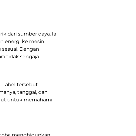
ik dari sumber daya. Ia
 energi ke mesin.
g sesuai. Dengan
a tidak sengaja.
 Label tersebut
anya, tanggal, dan
sebut untuk memahami
encoba menghidupkan