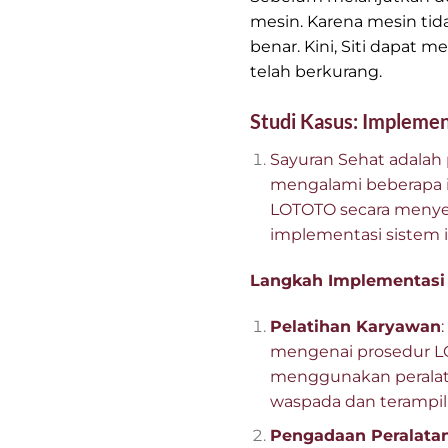
mesin. Karena mesin tid
benar. Kini, Siti dapat
telah berkurang.
Studi Kasus: Implemen
Sayuran Sehat adalah
mengalami beberapa 
LOTOTO secara menyel
implementasi sistem i
Langkah Implementasi
Pelatihan Karyawan
mengenai prosedur LO
menggunakan peralata
waspada dan terampil
Pengadaan Peralata