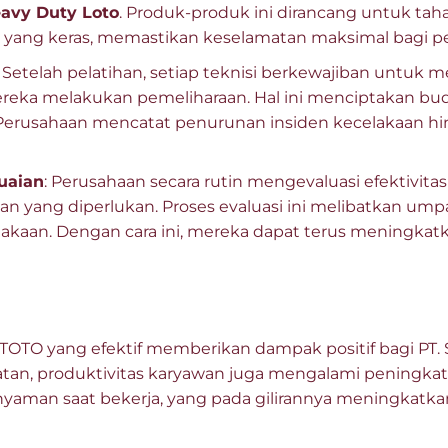
avy Duty Loto
. Produk-produk ini dirancang untuk taha
i yang keras, memastikan keselamatan maksimal bagi pe
: Setelah pelatihan, setiap teknisi berkewajiban untuk 
ereka melakukan pemeliharaan. Hal ini menciptakan b
. Perusahaan mencatat penurunan insiden kecelakaan h
uaian
: Perusahaan secara rutin mengevaluasi efektivit
 yang diperlukan. Proses evaluasi ini melibatkan umpa
elakaan. Dengan cara ini, mereka dapat terus meningka
OTO yang efektif memberikan dampak positif bagi PT. S
an, produktivitas karyawan juga mengalami peningkata
yaman saat bekerja, yang pada gilirannya meningkatka