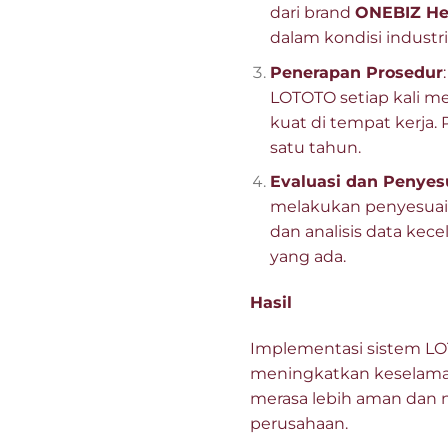
dari brand
ONEBIZ He
dalam kondisi industr
Penerapan Prosedur
LOTOTO setiap kali m
kuat di tempat kerja
satu tahun.
Evaluasi dan Penyes
melakukan penyesuaian
dan analisis data kec
yang ada.
Hasil
Implementasi sistem LOT
meningkatkan keselamat
merasa lebih aman dan n
perusahaan.