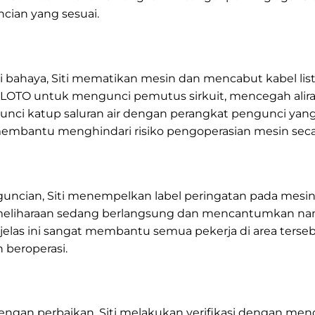
cian yang sesuai.
 bahaya, Siti mematikan mesin dan mencabut kabel listr
TO untuk mengunci pemutus sirkuit, mencegah aliran
ngunci katup saluran air dengan perangkat pengunci yan
 membantu menghindari risiko pengoperasian mesin secar
ncian, Siti menempelkan label peringatan pada mesin.
eliharaan sedang berlangsung dan mencantumkan nam
jelas ini sangat membantu semua pekerja di area ter
 beroperasi.
ngan perbaikan, Siti melakukan verifikasi dengan m