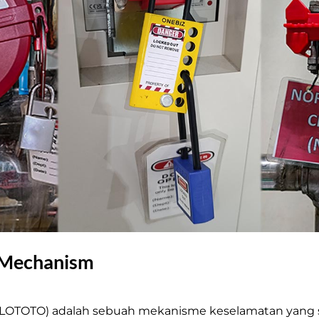
 Mechanism
sm
(LOTOTO) adalah sebuah mekanisme keselamatan yang s