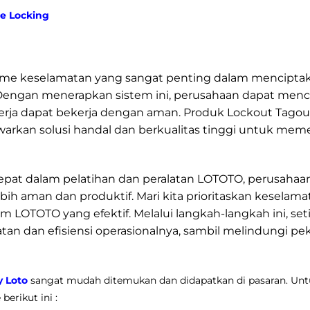
e Locking
TO Safety Mechanism
e keselamatan yang sangat penting dalam menciptak
 Dengan menerapkan sistem ini, perusahaan dapat men
ja dapat bekerja dengan aman. Produk Lockout Tagout
rkan solusi handal dan berkualitas tinggi untuk me
tepat dalam pelatihan dan peralatan LOTOTO, perusaha
ebih aman dan produktif. Mari kita prioritaskan kesela
 LOTOTO yang efektif. Melalui langkah-langkah ini, se
 dan efisiensi operasionalnya, sambil melindungi peker
 Loto
sangat mudah ditemukan dan didapatkan di pasaran. Untuk
erikut ini :