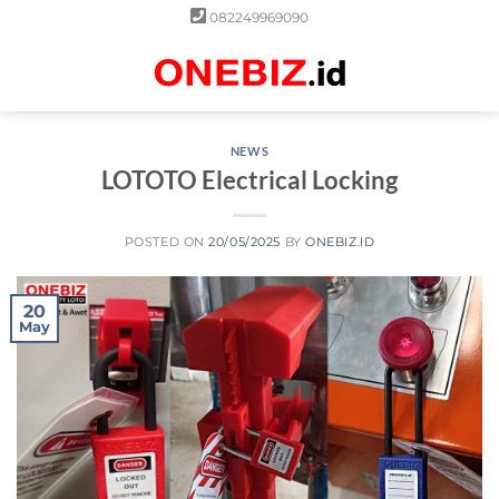
Skip
082249969090
to
content
0
NEWS
LOTOTO Electrical Locking
POSTED ON
20/05/2025
BY
ONEBIZ.ID
20
May