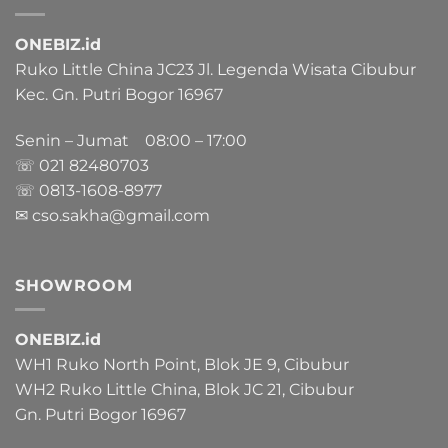
ONEBIZ.id
Ruko Little China JC23 Jl. Legenda Wisata Cibubur
Kec. Gn. Putri Bogor 16967
Senin – Jumat 08:00 – 17:00
☏ 021
82480703
☏ 0813-1608-8977
✉ cso.sakha@gmail.com
SHOWROOM
ONEBIZ.id
WH1 Ruko North Point, Blok JE 9, Cibubur
WH2 Ruko Little China, Blok JC 21, Cibubur
Gn. Putri Bogor 16967