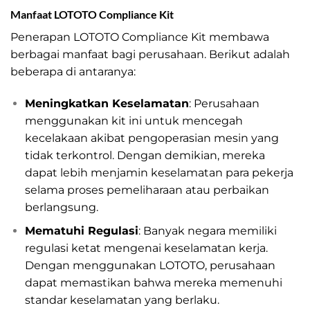
Manfaat LOTOTO Compliance Kit
Penerapan LOTOTO Compliance Kit membawa
berbagai manfaat bagi perusahaan. Berikut adalah
beberapa di antaranya:
Meningkatkan Keselamatan
: Perusahaan
menggunakan kit ini untuk mencegah
kecelakaan akibat pengoperasian mesin yang
tidak terkontrol. Dengan demikian, mereka
dapat lebih menjamin keselamatan para pekerja
selama proses pemeliharaan atau perbaikan
berlangsung.
Mematuhi Regulasi
: Banyak negara memiliki
regulasi ketat mengenai keselamatan kerja.
Dengan menggunakan LOTOTO, perusahaan
dapat memastikan bahwa mereka memenuhi
standar keselamatan yang berlaku.