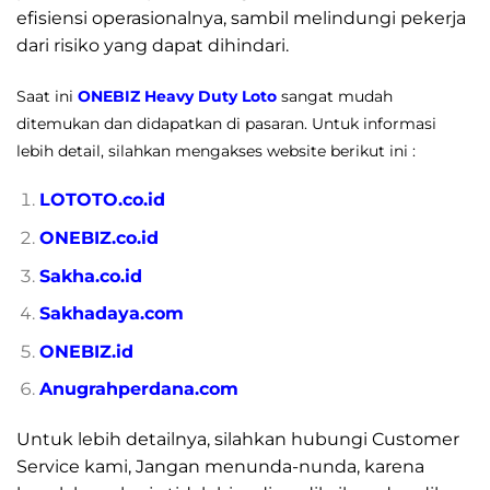
efisiensi operasionalnya, sambil melindungi pekerja
dari risiko yang dapat dihindari.
Saat ini
ONEBIZ Heavy Duty Loto
sangat mudah
ditemukan dan didapatkan di pasaran. Untuk informasi
lebih detail, silahkan mengakses website berikut ini :
LOTOTO.co.id
ONEBIZ.co.id
Sakha.co.id
Sakhadaya.com
ONEBIZ.id
Anugrahperdana.com
Untuk lebih detailnya, silahkan hubungi Customer
Service kami, Jangan menunda-nunda, karena