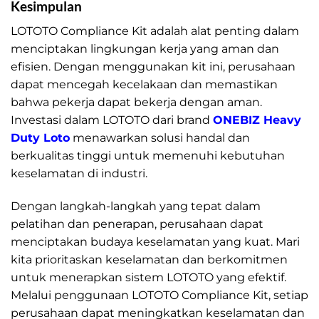
Kesimpulan
LOTOTO Compliance Kit adalah alat penting dalam
menciptakan lingkungan kerja yang aman dan
efisien. Dengan menggunakan kit ini, perusahaan
dapat mencegah kecelakaan dan memastikan
bahwa pekerja dapat bekerja dengan aman.
Investasi dalam LOTOTO dari brand
ONEBIZ Heavy
Duty Loto
menawarkan solusi handal dan
berkualitas tinggi untuk memenuhi kebutuhan
keselamatan di industri.
Dengan langkah-langkah yang tepat dalam
pelatihan dan penerapan, perusahaan dapat
menciptakan budaya keselamatan yang kuat. Mari
kita prioritaskan keselamatan dan berkomitmen
untuk menerapkan sistem LOTOTO yang efektif.
Melalui penggunaan LOTOTO Compliance Kit, setiap
perusahaan dapat meningkatkan keselamatan dan