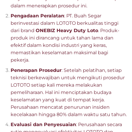
dalam menerapkan prosedur ini.
Pengadaan Peralatan
: PT. Buah Segar
berinvestasi dalam LOTOTO berkualitas tinggi
dari brand
ONEBIZ Heavy Duty Loto
. Produk-
produk ini dirancang untuk tahan lama dan
efektif dalam kondisi industri yang keras,
memastikan keselamatan maksimal bagi
pekerja.
Penerapan Prosedur
: Setelah pelatihan, setiap
teknisi berkewajiban untuk mengikuti prosedur
LOTOTO setiap kali mereka melakukan
pemeliharaan. Hal ini menciptakan budaya
keselamatan yang kuat di tempat kerja.
Perusahaan mencatat penurunan insiden
kecelakaan hingga 80% dalam waktu satu tahun.
Evaluasi dan Penyesuaian
: Perusahaan secara
rutin mengevaluasi efektivitas LOTOTO dan