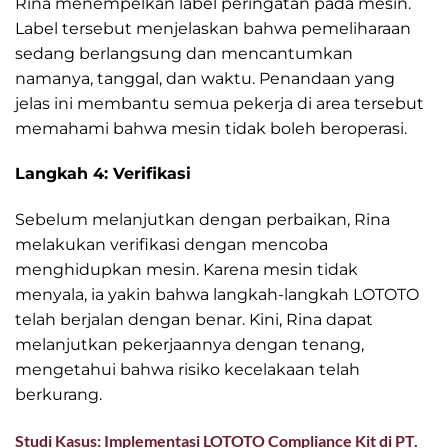
Rina menempelkan label peringatan pada mesin.
Label tersebut menjelaskan bahwa pemeliharaan
sedang berlangsung dan mencantumkan
namanya, tanggal, dan waktu. Penandaan yang
jelas ini membantu semua pekerja di area tersebut
memahami bahwa mesin tidak boleh beroperasi.
Langkah 4: Verifikasi
Sebelum melanjutkan dengan perbaikan, Rina
melakukan verifikasi dengan mencoba
menghidupkan mesin. Karena mesin tidak
menyala, ia yakin bahwa langkah-langkah LOTOTO
telah berjalan dengan benar. Kini, Rina dapat
melanjutkan pekerjaannya dengan tenang,
mengetahui bahwa risiko kecelakaan telah
berkurang.
Studi Kasus: Implementasi LOTOTO Compliance Kit di PT.