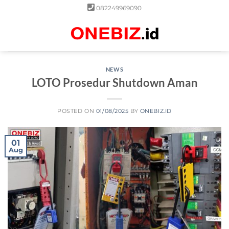
Skip
082249969090
to
content
0
NEWS
LOTO Prosedur Shutdown Aman
POSTED ON
01/08/2025
BY
ONEBIZ.ID
01
Aug