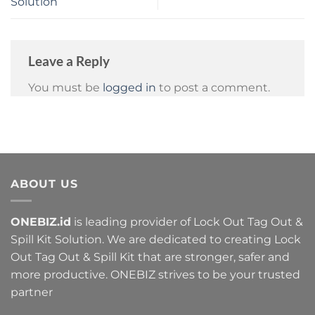
Solution
Leave a Reply
You must be
logged in
to post a comment.
ABOUT US
ONEBIZ.id
is leading provider of Lock Out Tag Out &
Spill Kit Solution. We are dedicated to creating Lock
Out Tag Out & Spill Kit that are stronger, safer and
more productive. ONEBIZ strives to be your trusted
partner