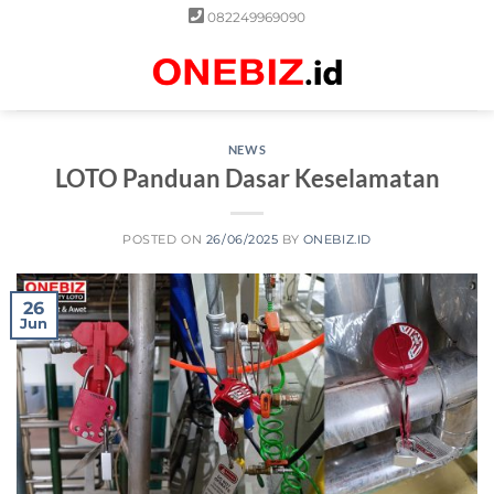
Skip
082249969090
to
content
0
NEWS
LOTO Panduan Dasar Keselamatan
POSTED ON
26/06/2025
BY
ONEBIZ.ID
26
Jun