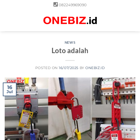
Skip
082249969090
to
content
0
NEWS
Loto adalah
POSTED ON
16/07/2025
BY
ONEBIZ.ID
16
Jul