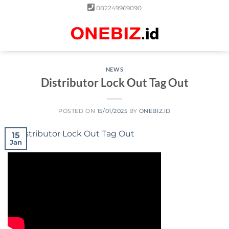
Skip
082249969090
to
content
0
NEWS
Distributor Lock Out Tag Out
POSTED ON
15/01/2025
BY
ONEBIZ.ID
15
Jan