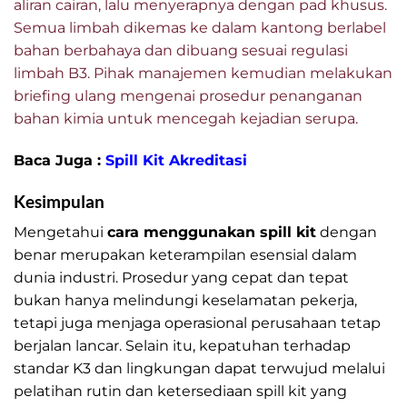
aliran cairan, lalu menyerapnya dengan pad khusus.
Semua limbah dikemas ke dalam kantong berlabel
bahan berbahaya dan dibuang sesuai regulasi
limbah B3. Pihak manajemen kemudian melakukan
briefing ulang mengenai prosedur penanganan
bahan kimia untuk mencegah kejadian serupa.
Baca Juga :
Spill Kit Akreditasi
Kesimpulan
Mengetahui
cara menggunakan spill kit
dengan
benar merupakan keterampilan esensial dalam
dunia industri. Prosedur yang cepat dan tepat
bukan hanya melindungi keselamatan pekerja,
tetapi juga menjaga operasional perusahaan tetap
berjalan lancar. Selain itu, kepatuhan terhadap
standar K3 dan lingkungan dapat terwujud melalui
pelatihan rutin dan ketersediaan spill kit yang