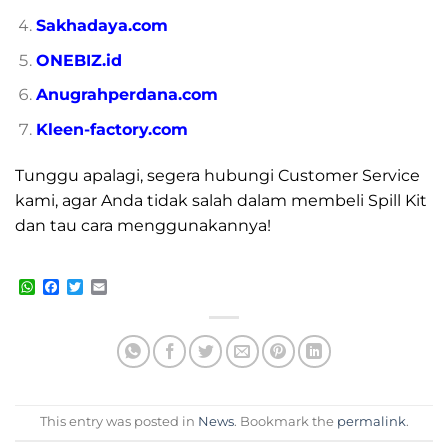
Sakhadaya.com
ONEBIZ.id
Anugrahperdana.com
Kleen-factory.com
Tunggu apalagi, segera hubungi Customer Service
kami, agar Anda tidak salah dalam membeli Spill Kit
dan tau cara menggunakannya!
WhatsApp
Facebook
Twitter
Email
This entry was posted in
News
. Bookmark the
permalink
.