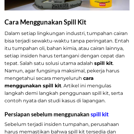
Cara Menggunakan Spill Kit
Dalam setiap lingkungan industri, tumpahan cairan
bisa terjadi sewaktu-waktu tanpa peringatan. Entah
itu tumpahan oli, bahan kimia, atau cairan lainnya,
setiap insiden harus tertangani dengan cepat dan
tepat. Salah satu solusi utama adalah
spill kit
.
Namun, agar fungsinya maksimal, pekerja harus
mengetahui secara menyeluruh
cara
menggunakan spill kit
. Artikel ini mengulas
langkah demi langkah penggunaan spill kit, serta
contoh nyata dan studi kasus di lapangan.
Persiapan sebelum menggunakan
spill kit
Sebelum terjadi insiden tumpahan, perusahaan
harus memastikan bahwa spill kit tersedia dan