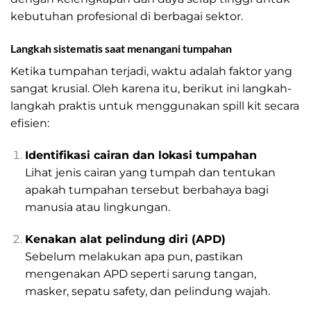
kebutuhan profesional di berbagai sektor.
Langkah sistematis saat menangani tumpahan
Ketika tumpahan terjadi, waktu adalah faktor yang
sangat krusial. Oleh karena itu, berikut ini langkah-
langkah praktis untuk menggunakan spill kit secara
efisien:
Identifikasi cairan dan lokasi tumpahan
Lihat jenis cairan yang tumpah dan tentukan
apakah tumpahan tersebut berbahaya bagi
manusia atau lingkungan.
Kenakan alat pelindung diri (APD)
Sebelum melakukan apa pun, pastikan
mengenakan APD seperti sarung tangan,
masker, sepatu safety, dan pelindung wajah.