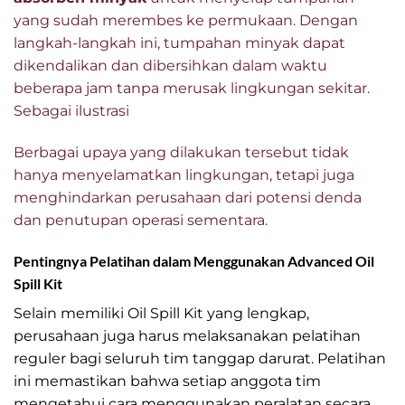
yang sudah merembes ke permukaan. Dengan
langkah-langkah ini, tumpahan minyak dapat
dikendalikan dan dibersihkan dalam waktu
beberapa jam tanpa merusak lingkungan sekitar.
Sebagai ilustrasi
Berbagai upaya yang dilakukan tersebut tidak
hanya menyelamatkan lingkungan, tetapi juga
menghindarkan perusahaan dari potensi denda
dan penutupan operasi sementara.
Pentingnya Pelatihan dalam Menggunakan Advanced Oil
Spill Kit
Selain memiliki Oil Spill Kit yang lengkap,
perusahaan juga harus melaksanakan pelatihan
reguler bagi seluruh tim tanggap darurat. Pelatihan
ini memastikan bahwa setiap anggota tim
mengetahui cara menggunakan peralatan secara