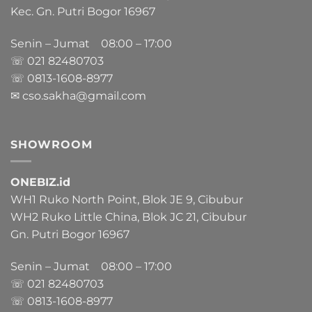
Kec. Gn. Putri Bogor 16967
Senin – Jumat 08:00 – 17:00
☏ 021
82480703
☏ 0813-1608-8977
✉ cso.sakha@gmail.com
SHOWROOM
ONEBIZ.id
WH1 Ruko North Point, Blok JE 9, Cibubur
WH2 Ruko Little China, Blok JC 21, Cibubur
Gn. Putri Bogor 16967
Senin – Jumat 08:00 – 17:00
☏ 021
82480703
☏ 0813-1608-8977