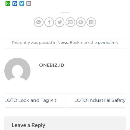
WhatsApp
Facebook
Twitter
Email
This entry was posted in
News
. Bookmark the
permalink
.
ONEBIZ.ID
LOTO Lock and Tag Kit
LOTO Industrial Safety
Leave a Reply