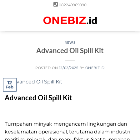
Skip
082249969090
to
content
0
NEWS
Advanced Oil Spill Kit
POSTED ON
12/02/2025
BY
ONEBIZ.ID
12
Feb
Advanced Oil Spill Kit
Advanced Oil Spill Kit
Tumpahan minyak mengancam lingkungan dan
keselamatan operasional, terutama dalam industri
maritim, minyak, dan manufaktur. Saat tumpahan