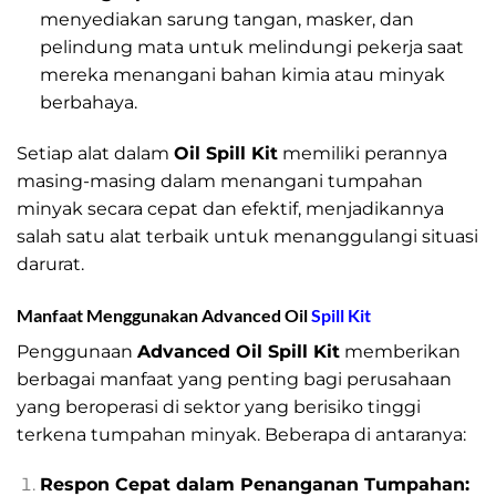
menyediakan sarung tangan, masker, dan
pelindung mata untuk melindungi pekerja saat
mereka menangani bahan kimia atau minyak
berbahaya.
Sebab itu
Setiap alat dalam
Oil Spill Kit
memiliki perannya
masing-masing dalam menangani tumpahan
minyak secara cepat dan efektif, menjadikannya
salah satu alat terbaik untuk menanggulangi situasi
darurat.
Manfaat Menggunakan Advanced Oil
Spill Kit
Penggunaan
Advanced Oil Spill Kit
memberikan
berbagai manfaat yang penting bagi perusahaan
yang beroperasi di sektor yang berisiko tinggi
terkena tumpahan minyak. Beberapa di antaranya:
Respon Cepat dalam Penanganan Tumpahan: