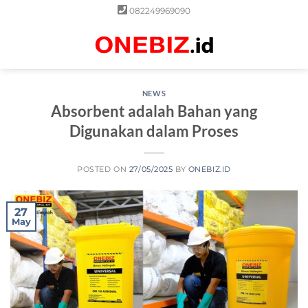
Skip
082249969090
to
content
0
NEWS
Absorbent adalah Bahan yang
Digunakan dalam Proses
POSTED ON
27/05/2025
BY
ONEBIZ.ID
27
May