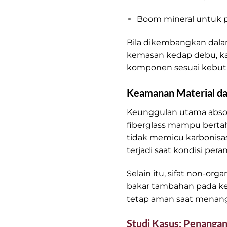
Boom mineral untuk pe
Bila dikembangkan dalam
kemasan kedap debu, ka
komponen sesuai kebutuh
Keamanan Material da
Keunggulan utama absorbe
fiberglass mampu bertah
tidak memicu karbonisas
terjadi saat kondisi per
Selain itu, sifat non-o
bakar tambahan pada kej
tetap aman saat menanga
Studi Kasus: Penangan