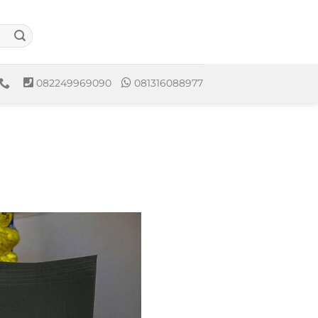
082249969090
081316088977