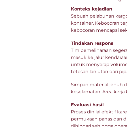
Konteks kejadian
Sebuah pelabuhan kargo
kontainer. Kebocoran te
kebocoran mencapai sekita
Tindakan respons
Tim pemeliharaan sege
masuk ke jalur kendaraan
untuk menyerap volume u
tetesan lanjutan dari pip
Simpan material jenuh d
keselamatan. Area kerja 
Evaluasi hasil
Proses dinilai efektif
permukaan panas dan dilal
dihindari sehingga opera