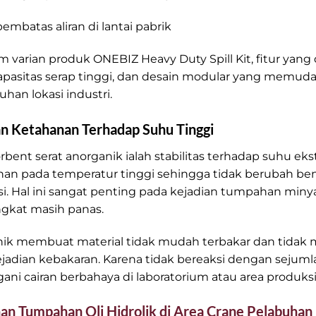
mbatas aliran di lantai pabrik
 varian produk ONEBIZ Heavy Duty Spill Kit, fitur yang
pasitas serap tinggi, dan desain modular yang memud
an lokasi industri.
n Ketahanan Terhadap Suhu Tinggi
nt serat anorganik ialah stabilitas terhadap suhu ekst
an pada temperatur tinggi sehingga tidak berubah ben
i. Hal ini sangat penting pada kejadian tumpahan miny
angkat masih panas.
rganik membuat material tidak mudah terbakar dan tida
adian kebakaran. Karena tidak bereaksi dengan sejumlah 
ni cairan berbahaya di laboratorium atau area produksi
an Tumpahan Oli Hidrolik di Area Crane Pelabuhan