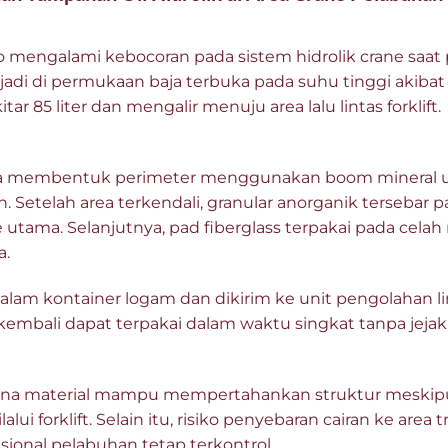
 mengalami kebocoran pada sistem hidrolik crane saat
rjadi di permukaan baja terbuka pada suhu tinggi akiba
r 85 liter dan mengalir menuju area lalu lintas forklift.
ra membentuk perimeter menggunakan boom mineral u
. Setelah area terkendali, granular anorganik tersebar 
tama. Selanjutnya, pad fiberglass terpakai pada cela
a.
alam kontainer logam dan dikirim ke unit pengolahan l
kembali dapat terpakai dalam waktu singkat tanpa jejak 
 karena material mampu mempertahankan struktur meski
ui forklift. Selain itu, risiko penyebaran cairan ke area 
sional pelabuhan tetap terkontrol.